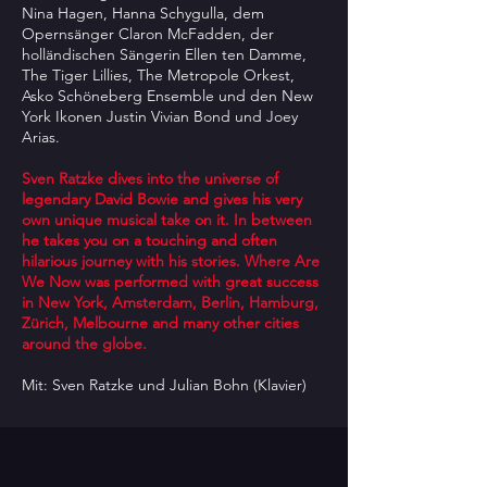
Nina Hagen, Hanna Schygulla, dem
Opernsänger Claron McFadden, der
holländischen Sängerin Ellen ten Damme,
The Tiger Lillies, The Metropole Orkest,
Asko Schöneberg Ensemble und den New
York Ikonen Justin Vivian Bond und Joey
Arias.
Sven Ratzke dives into the universe of
legendary David Bowie and gives his very
own unique musical take on it. In between
he takes you on a touching and often
hilarious journey with his stories. Where Are
We Now was performed with great success
in New York, Amsterdam, Berlin, Hamburg,
Zürich, Melbourne and many other cities
around the globe.
Mit: Sven Ratzke und Julian Bohn (Klavier)