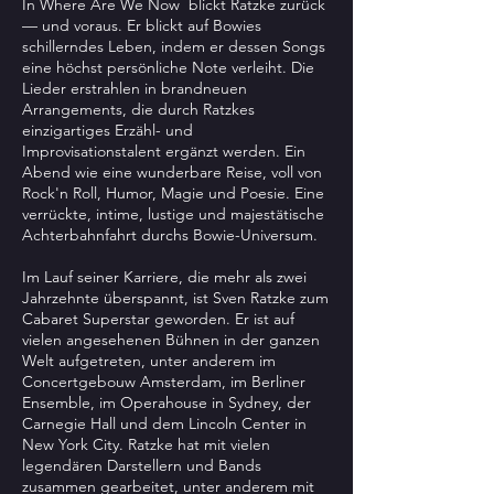
In Where Are We Now blickt Ratzke zurück
— und voraus. Er blickt auf Bowies
schillerndes Leben, indem er dessen Songs
eine höchst persönliche Note verleiht. Die
Lieder erstrahlen in brandneuen
Arrangements, die durch Ratzkes
einzigartiges Erzähl- und
Improvisationstalent ergänzt werden. Ein
Abend wie eine wunderbare Reise, voll von
Rock'n Roll, Humor, Magie und Poesie. Eine
verrückte, intime, lustige und majestätische
Achterbahnfahrt durchs Bowie-Universum.
Im Lauf seiner Karriere, die mehr als zwei
Jahrzehnte überspannt, ist Sven Ratzke zum
Cabaret Superstar geworden. Er ist auf
vielen angesehenen Bühnen in der ganzen
Welt aufgetreten, unter anderem im
Concertgebouw Amsterdam, im Berliner
Ensemble, im Operahouse in Sydney, der
Carnegie Hall und dem Lincoln Center in
New York City. Ratzke hat mit vielen
legendären Darstellern und Bands
zusammen gearbeitet, unter anderem mit