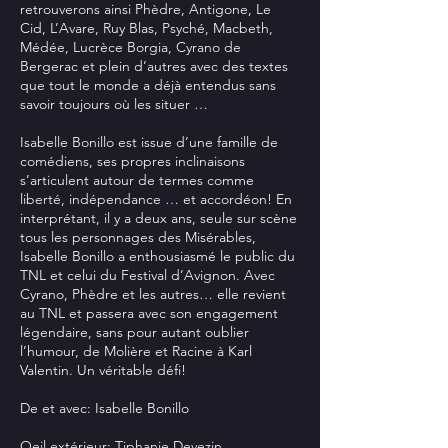
retrouverons ainsi Phèdre, Antigone, Le
Cid, L’Avare, Ruy Blas, Psyché, Macbeth,
Médée, Lucrèce Borgia, Cyrano de
Bergerac et plein d’autres avec des textes
que tout le monde a déjà entendus sans
savoir toujours où les situer …
Isabelle Bonillo est issue d’une famille de
comédiens, ses propres inclinaisons
s’articulent autour de termes comme
liberté, indépendance … et accordéon! En
interprétant, il y a deux ans, seule sur scène
tous les personnages des Misérables,
Isabelle Bonillo a enthousiasmé le public du
TNL et celui du Festival d’Avignon. Avec
Cyrano, Phèdre et les autres… elle revient
au TNL et passera avec son engagement
légendaire, sans pour autant oublier
l’humour, de Molière et Racine à Karl
Valentin. Un véritable défi!
De et avec: Isabelle Bonillo
Oeil extérieur: Tiphanie Devezin